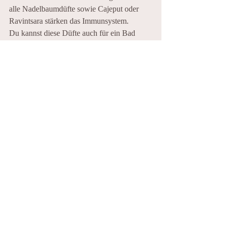
alle Nadelbaumdüfte sowie Cajeput oder 
Ravintsara stärken das Immunsystem.
Du kannst diese Düfte auch für ein Bad 
nutzen, indem du sie mit Meersalz mischt 
(die Öle allein sind nicht wasserlöslich) oder 
du kannst sie zusammen mit einem Trägeröl 
wie Jojobaöl als Massageöl verweden.
Tipp Nr. 5:
Abendritual: Loslassen & 
Entspannen
Führe ein Abendritual ein. Du kannst die 
Dankbarkeits-Meditation vom Tipp Nr. 3 
üben oder dir 3 Dinge aufschreiben/
überlegen, die du loslassen möchtest. 
Praktiziere Yin-Yoga oder ein paar sanfte 
Dehnungen vor dem Schlafengehen, meine 
15 Minuten Yin Yoga Sequenz zur 