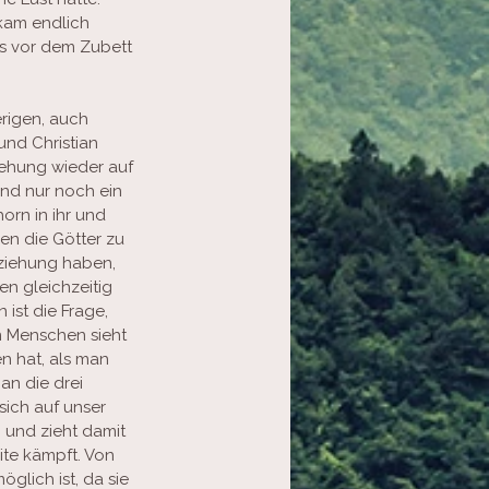
 kam endlich 
ds vor dem Zubett 
rigen, auch 
nd Christian 
iehung wieder auf 
nd nur noch ein 
orn in ihr und 
n die Götter zu 
eziehung haben, 
n gleichzeitig 
ist die Frage, 
n Menschen sieht 
n hat, als man 
an die drei 
sich auf unser 
 und zieht damit 
ite kämpft. Von 
öglich ist, da sie 