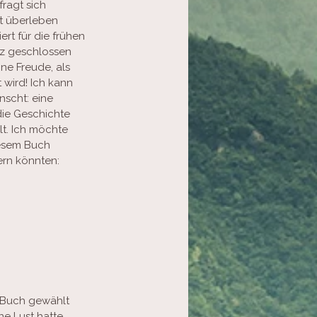
fragt sich 
it überleben 
ert für die frühen 
rz geschlossen 
ne Freude, als 
 wird! Ich kann 
nscht: eine 
die Geschichte 
t. Ich möchte 
esem Buch 
rn könnten: 
s Buch gewählt 
e Lust hatte. 