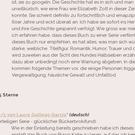
ist, sie zu googeln. Die Geschichte hat es in sich und man 
unwillkürlich, wie eine Frau wie Elizabeth Zott in dieser Ze
konnte. Sie scheint definitiv zu fortschrittlich und emapzipi
60er Jahre und eckt überall an. Ich habe sie sofort ins He
und ihre Geschichte gespannt verfolgt. Wie gross war mei
ich erfahren habe, dass dieses Buch zu einer Serie verfilmt
dieses Buch nur empfehlen, es hat alles, was man sich wü
starke, weibliche  Titelfigur, Romantik, Humor, Trauer und 
wird zuweilen aus der Sicht des Hundes Halbsieben erzähl
dazu aber unbedingt noch eine Warnung abgeben. In di
kommen folgende Themen vor, die einige Personen trigge
Vergewaltigung, häusliche Gewalt und Unfalltod. 
5 Sterne
/1 von Laura Gallego García
* 
(deutsch)
ierteiligen Serie - glücklicher Bückerbrokifund)
Wie in der Einleitung bereits geschrieben habe ich diese
anstatt das Buch von Byron Katie zu lesen, auf das ich kein