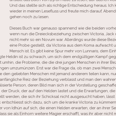
Und das stellte sich als richtige Entscheidung heraus. Ich
wieder in meinen Lesefluss und freute mich darauf, Aben
gehen noch zu lesen.
Dieses Buch war genauso spannend wie die beiden vorhe
wenn nun die Dreiecksbeziehung zwischen Victoria, Jack u
nicht mehr so ein Novum war. Allerdings wurde diese Bez
eine Probe gestellt, da Victoria aus dem Koma aufwacht u
Mensch ist. Es gibt keine Spur mehr von Lunnaris, dem Einh
gte Heldin ist zu schwach, um sich dem endgültigen Kampf gege
t umhin, die Probleme, die die drei jungen Menschen in ihrer B
ungen umzumünzen. Erst war die Frage da, ob man zwei Mensche
e den geliebten Menschen mit jemand anderem teilen kann, nun 
 anfängliche Reiz der Beziehung verblasst und man den wahre
lisierte Person, deren Bild man sich in der Vorstellung geschaffe
 der Druck, der auf den Helden lastet und die Erwartungen, die 
t werden, die sich ihr Schicksal nicht ausgesucht haben, lässt 
entschliesst sich dazu, sich um die kranke Victoria zu kümmern
von Idhún auf sich, die einen Helden erwarten, der an ihrer Se
dass sie als Einhorn weitere Magier erschafft, was ihr aber nicht m