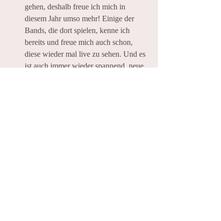
gehen, deshalb freue ich mich in 
diesem Jahr umso mehr! Einige der 
Bands, die dort spielen, kenne ich 
bereits und freue mich auch schon, 
diese wieder mal live zu sehen. Und es 
ist auch immer wieder spannend, neue 
Bands zu entdecken.
Wieder einmal den wunderschönen 
Park Seleger Moor
 besuchen
Wir waren schon ein paar mal im Park 
Seleger Moor und es ist immer wieder 
ein Erlebnis! Wir versuchen, ein bis 
zweimal pro Jahr dort hinzugehen, ich 
finde es sehr spannend, den Park zu 
verschiedenen Jahreszeiten zu sehen. 
Aktuell ist er zwar noch geschlossen, 
aber ab dem 30. März ist er wieder 
offen. Wenn man einmal dort war, 