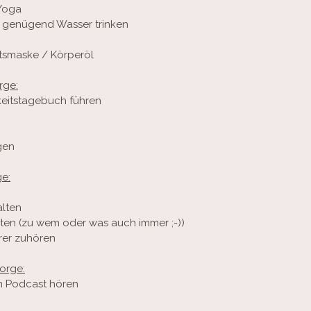
Yoga
 genügend Wasser trinken
htsmaske / Körperöl
rge:
eitstagebuch führen
ngen
ge:
alten
eten (zu wem oder was auch immer ;-))
hrer zuhören
sorge:
en Podcast hören