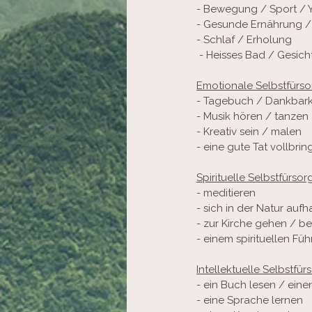
- Bewegung / Sport / 
- Gesunde Ernährung /
- Schlaf / Erholung
 - Heisses Bad / Gesic
Emotionale Selbstfürso
- Tagebuch / Dankbark
- Musik hören / tanzen
- Kreativ sein / malen
- eine gute Tat vollbri
Spirituelle Selbstfürsor
- meditieren
- sich in der Natur aufh
- zur Kirche gehen / b
- einem spirituellen Fü
Intellektuelle Selbstfür
- ein Buch lesen / ein
- eine Sprache lernen