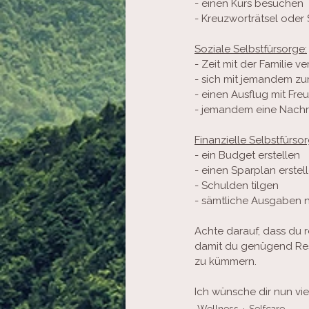
- einen Kurs besuchen
- Kreuzworträtsel oder
Soziale Selbstfürsorge:
- Zeit mit der Familie v
- sich mit jemandem z
- einen Ausflug mit Fr
- jemandem eine Nachr
Finanzielle Selbstfürsor
- ein Budget erstellen
- einen Sparplan erstel
- Schulden tilgen
- sämtliche Ausgaben n
Achte darauf, dass du 
damit du genügend Res
zu kümmern.
Ich wünsche dir nun vie
Wellness
Selfcare