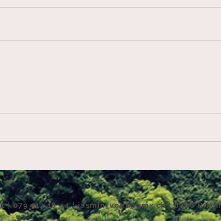
t ¦ 079 512 18 44 ¦
jasmin_vogt@gmx.ch
¦ 8486 Rikon