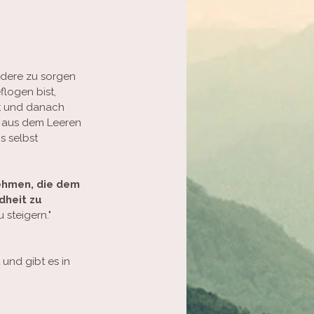
ndere zu sorgen 
logen bist, 
st und danach 
t aus dem Leeren 
s selbst 
nehmen, die dem 
dheit zu 
 steigern." 
 und gibt es in 