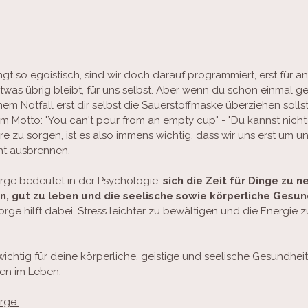
ngt so egoistisch, sind wir doch darauf programmiert, erst für a
as übrig bleibt, für uns selbst. Aber wenn du schon einmal gef
inem Notfall erst dir selbst die Sauerstoffmaske überziehen soll
m Motto: "You can't pour from an empty cup" - "Du kannst nich
e zu sorgen, ist es also immens wichtig, dass wir uns erst um un
ht ausbrennen.
orge bedeutet in der Psychologie,
 sich die Zeit für Dinge zu 
n, gut zu leben und die seelische sowie körperliche Gesun
orge hilft dabei, Stress leichter zu bewältigen und die Energie zu
wichtig für deine körperliche, geistige und seelische Gesundheit
en im Leben:
rge: