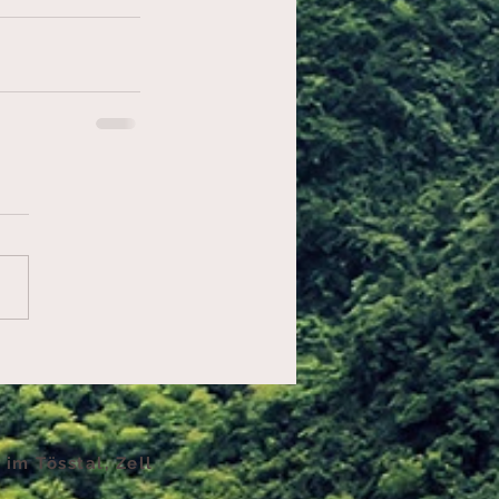
 im Tösstal, Zell