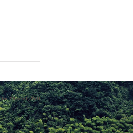
 im Tösstal, Zell