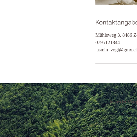
Kontaktangab
Mühleweg 3, 8486 Ze
0795121844
jasmin_vogt@gmx.c
Jasmin Vog