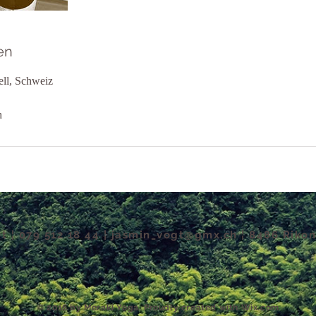
en
ll, Schweiz
h
t ¦ 079 512 18 44 ¦
jasmin_vogt@gmx.ch
¦ 8486 Rikon
​© 2016 by Meraki Yoga. Proudly created with
Wix.com