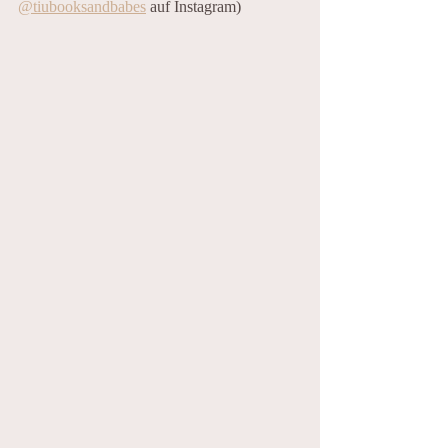
@tiubooksandbabes
 auf Instagram)